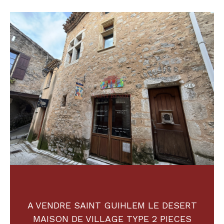
Budget
Budget
Surface
Surface
Pièces
Pièces
Référence
AFFINER LES CRITÈRES
TERRASSE
PARKING
PISCINE
A VENDRE SAINT GUIHLEM LE DESERT
FILTRER PAR
MAISON DE VILLAGE TYPE 2 PIECES