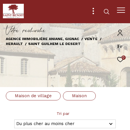
V
o
r
e
r
e
c
e
c
e
AGENCE IMMOBILIÈRE ANIANE, GIGNAC
VENTE
HERAULT
SAINT GUILHEM LE DESERT
Fr
Effectuer une recherche
et trouver le bien qui correspond à vos
0
critères
Type
d'offre
Vente
Maison de village
Maison
Type
de
Type de bien
bien
Tri par
Ville
Du plus cher au moins cher