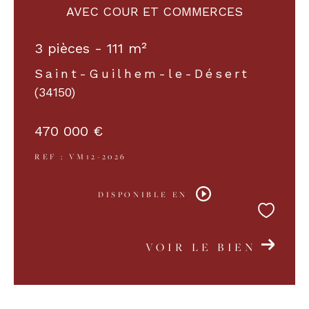
AVEC COUR ET COMMERCES
COUPS DE COEUR
EXCLUSIVITÉS
3 pièces - 111 m²
Saint-Guilhem-le-Désert
(34150)
NOUVEAUTÉS
470 000 €
RECHERCHER
REF : VM12-2026
DISPONIBLE EN
VOIR LE BIEN