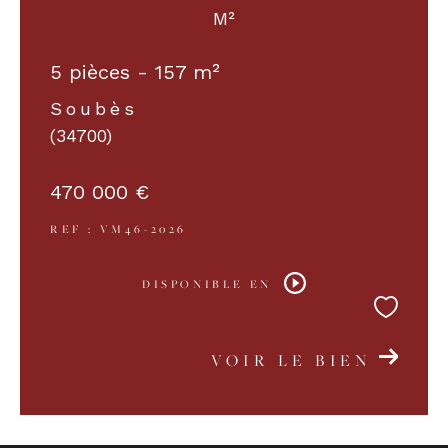
M²
COUPS DE COEUR
EXCLUSIVITÉS
5 pièces - 157 m²
Soubès
(34700)
NOUVEAUTÉS
470 000 €
RECHERCHER
REF : VM46-2026
DISPONIBLE EN
VOIR LE BIEN