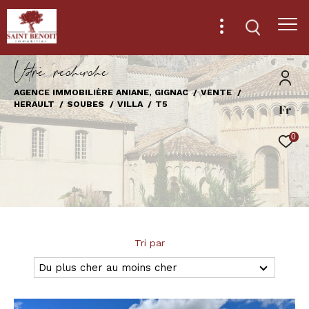
V
o
r
e
r
e
c
e
c
e
AGENCE IMMOBILIÈRE ANIANE, GIGNAC
VENTE
HERAULT
SOUBES
VILLA
T5
Fr
Effectuer une recherche
et trouver le bien qui correspond à vos
0
critères
Type
d'offre
Vente
Type
Tri par
de
Type de bien
bien
Du plus cher au moins cher
Ville