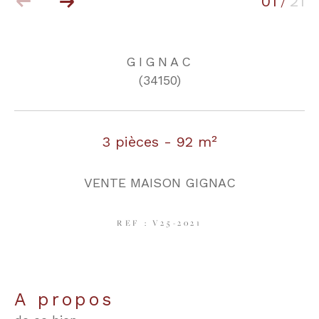
01
21
/
COUPS DE COEUR
EXCLUSIVITÉS
GIGNAC
(34150)
NOUVEAUTÉS
3 pièces - 92 m²
RECHERCHER
VENTE MAISON GIGNAC
REF : V25-2021
a propos