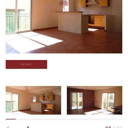
Budget
Budget
Surface
Surface
Pièces
Pièces
VENDU
Référence
AFFINER LES CRITÈRES
TERRASSE
PARKING
PISCINE
FILTRER PAR