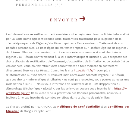
PERSONNELLES (*)*
ENVOYER
Les informations recueillies sur ce formulaire sont enregistrées dans un fichier informatisé
par La Boite Immo agissant comme Sous-traitant du traitement pour la gestion de la
clientèle/prospects de l'Agence / du Réseau qui reste Responsable du Traitement de vos
Données personnelles. La base légale du traitement repose sur l'intérêt légitime de l'Agence /
du Réseau. Elles sont conservées jusqu'à demande de suppression et sont destinées à
l'Agence / au Réseau. Conformément à la loi « informatique et libertés », vous disposez des
droits d’accès, de rectification, d’effacement, d’opposition, de limitation et de portabilité de
vos données. Vous pouvez retirer votre consentement à tout moment en contactant
directement l’Agence / Le Réseau. Consultez le site
https://cnil.fr/fr
pour plus
d’informations sur vos droits. Si vous estimez, après avoir contacté l'Agence / le Réseau,
que vos droits « Informatique et Libertés » ne sont pas respectés, vous pouvez adresser une
réclamation à la CNIL. Nous vous informons de l’existence de la liste d'opposition au
démarchage téléphonique « Bloctel », sur laquelle vous pouvez vous inscrire ici :
https://w
ww.bloctel.gouv.fr
. Dans le cadre de la protection des Données personnelles, nous vous
invitons à ne pas inscrire de Données sensibles dans le champ de saisie libre.
Ce site est protégé par reCAPTCHA, les
Politiques de Confidentialité
et es
Conditions d'u
tilisation
de Google s'appliquent.