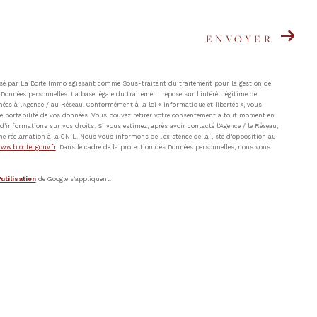
ENVOYER
atisé par La Boite Immo agissant comme Sous-traitant du traitement pour la gestion de
Données personnelles. La base légale du traitement repose sur l'intérêt légitime de
ées à l'Agence / au Réseau. Conformément à la loi « informatique et libertés », vous
t de portabilité de vos données. Vous pouvez retirer votre consentement à tout moment en
’informations sur vos droits. Si vous estimez, après avoir contacté l'Agence / le Réseau,
ne réclamation à la CNIL. Nous vous informons de l’existence de la liste d'opposition au
ww.bloctel.gouv.fr
. Dans le cadre de la protection des Données personnelles, nous vous
utilisation
de Google s'appliquent.