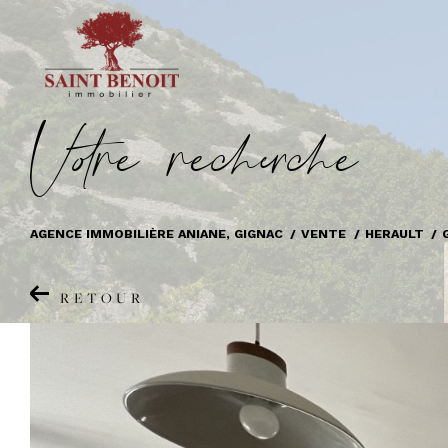
V
o
r
e
r
e
c
e
c
e
AGENCE IMMOBILIÈRE ANIANE, GIGNAC
VENTE
HERAULT
RETOUR