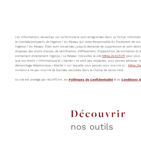
Les informations recueillies sur ce formulaire sont enregistrées dans un fichier inform
la clientèle/prospects de l'Agence / du Réseau qui reste Responsable du Traitement de vos 
l'Agence / du Réseau. Elles sont conservées jusqu'à demande de suppression et sont destin
disposez des droits d’accès, de rectification, d’effacement, d’opposition, de limitation e
contactant directement l’Agence / Le Réseau. Consultez le site
https://cnil.fr/fr
pour plus d
que vos droits « Informatique et Libertés » ne sont pas respectés, vous pouvez adresser u
démarchage téléphonique « Bloctel », sur laquelle vous pouvez vous inscrire ici :
https://w
invitons à ne pas inscrire de Données sensibles dans le champ de saisie libre.
Ce site est protégé par reCAPTCHA, les
Politiques de Confidentialité
et es
Conditions d'
découvrir
nos outils