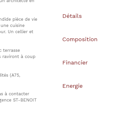
un architecte en
Détails
dide pièce de vie
une cuisine
r. Un cellier et
Composition
 terrasse
 raviront à coup
Financier
tés (A75,
Energie
as à contacter
Agence ST-BENOIT