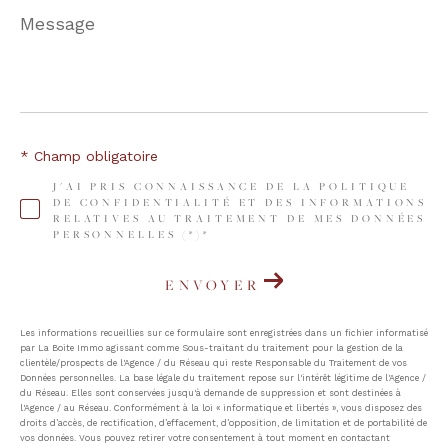
Message
*
* Champ obligatoire
J'AI PRIS CONNAISSANCE DE LA POLITIQUE
DE CONFIDENTIALITÉ ET DES INFORMATIONS
RELATIVES AU TRAITEMENT DE MES DONNÉES
PERSONNELLES (*)*
ENVOYER
Les informations recueillies sur ce formulaire sont enregistrées dans un fichier informatisé
par La Boite Immo agissant comme Sous-traitant du traitement pour la gestion de la
clientèle/prospects de l'Agence / du Réseau qui reste Responsable du Traitement de vos
Données personnelles. La base légale du traitement repose sur l'intérêt légitime de l'Agence /
du Réseau. Elles sont conservées jusqu'à demande de suppression et sont destinées à
l'Agence / au Réseau. Conformément à la loi « informatique et libertés », vous disposez des
droits d’accès, de rectification, d’effacement, d’opposition, de limitation et de portabilité de
vos données. Vous pouvez retirer votre consentement à tout moment en contactant