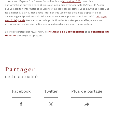
directement l’Agence / Le Réseau. Consultez le site
https://cnil.fr/fr
pour plus
d’informations sur vos droits. Si vous estimez, après avoir contacté l'Agence / le Réseau,
que vos droits « Informatique et Libertés » ne sont pas respectés, vous pouvez adresser une
réclamation à la CNIL. Nous vous informons de l’existence de la liste d'opposition au
démarchage téléphonique « Bloctel », sur laquelle vous pouvez vous inscrire ici :
https://w
ww.bloctel.gouv.fr
. Dans le cadre de la protection des Données personnelles, nous vous
invitons à ne pas inscrire de Données sensibles dans le champ de saisie libre.
Ce site est protégé par reCAPTCHA, les
Politiques de Confidentialité
et es
Conditions d'u
tilisation
de Google s'appliquent.
partager
cette actualité
Facebook
Twitter
Plus de partage