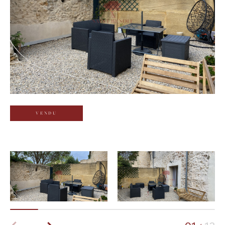
Budget
Budget
Surface
Surface
Pièces
Pièces
VENDU
Référence
AFFINER LES CRITÈRES
TERRASSE
PARKING
PISCINE
FILTRER PAR