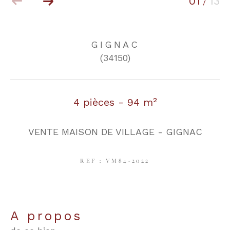
01
13
/
COUPS DE COEUR
EXCLUSIVITÉS
GIGNAC
(34150)
NOUVEAUTÉS
4 pièces - 94 m²
RECHERCHER
VENTE MAISON DE VILLAGE - GIGNAC
REF : VM84-2022
a propos