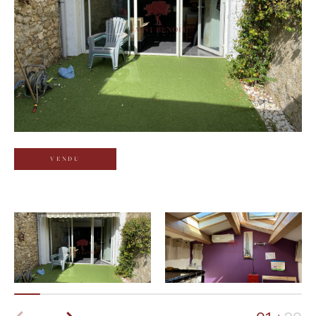
Budget
Budget
Surface
Surface
Pièces
Pièces
VENDU
Référence
AFFINER LES CRITÈRES
TERRASSE
PARKING
PISCINE
FILTRER PAR