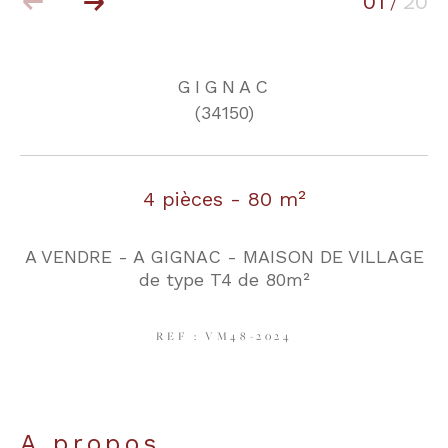
01
20
/
COUPS DE COEUR
EXCLUSIVITÉS
GIGNAC
(34150)
NOUVEAUTÉS
4 pièces - 80 m²
RECHERCHER
A VENDRE - A GIGNAC - MAISON DE VILLAGE
de type T4 de 80m²
REF : VM48-2024
a propos