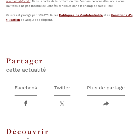
ww.bloctel.gouv.fr
. Dans le cadre de la protection des Données personnelles, nous vous
invitons à ne pas inscrire de Données sensibles dans le champ de saisie libre.
Ce site est protégé par reCAPTCHA, les
Politiques de Confidentialité
et es
Conditions d'u
tilisation
de Google s'appliquent.
partager
cette actualité
Facebook
Twitter
Plus de partage
découvrir