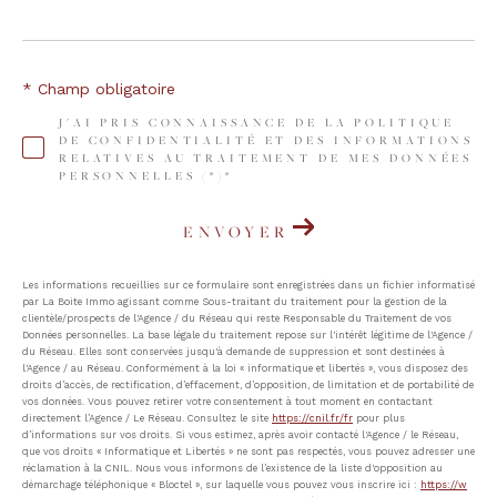
* Champ obligatoire
J'AI PRIS CONNAISSANCE DE LA POLITIQUE
DE CONFIDENTIALITÉ ET DES INFORMATIONS
RELATIVES AU TRAITEMENT DE MES DONNÉES
PERSONNELLES (*)*
ENVOYER
Les informations recueillies sur ce formulaire sont enregistrées dans un fichier informatisé
par La Boite Immo agissant comme Sous-traitant du traitement pour la gestion de la
clientèle/prospects de l'Agence / du Réseau qui reste Responsable du Traitement de vos
Données personnelles. La base légale du traitement repose sur l'intérêt légitime de l'Agence /
du Réseau. Elles sont conservées jusqu'à demande de suppression et sont destinées à
l'Agence / au Réseau. Conformément à la loi « informatique et libertés », vous disposez des
droits d’accès, de rectification, d’effacement, d’opposition, de limitation et de portabilité de
vos données. Vous pouvez retirer votre consentement à tout moment en contactant
directement l’Agence / Le Réseau. Consultez le site
https://cnil.fr/fr
pour plus
d’informations sur vos droits. Si vous estimez, après avoir contacté l'Agence / le Réseau,
que vos droits « Informatique et Libertés » ne sont pas respectés, vous pouvez adresser une
réclamation à la CNIL. Nous vous informons de l’existence de la liste d'opposition au
démarchage téléphonique « Bloctel », sur laquelle vous pouvez vous inscrire ici :
https://w