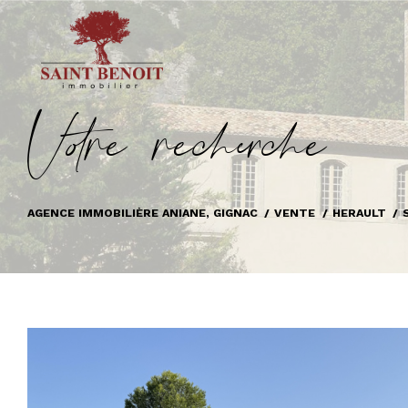
V
o
r
e
r
e
c
e
c
e
AGENCE IMMOBILIÈRE ANIANE, GIGNAC
VENTE
HERAULT