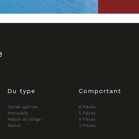
e
Du type
Comportant
Terrain agricole
8 Pièces
Immeuble
5 Pièces
Maison de village
4 Pièces
Maison
3 Pièces