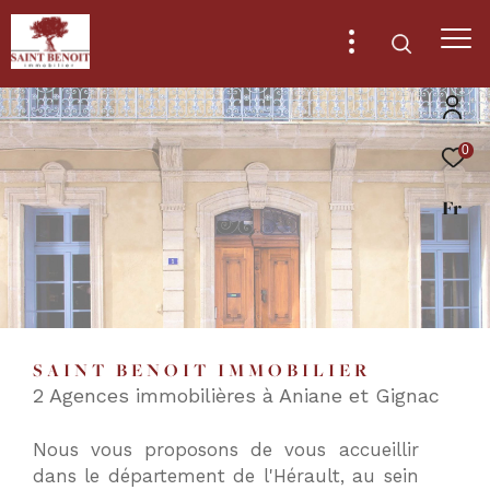
0
Effectuer
Type
d'offre
Fr
Vente
une
recherche
Type
de
Type de bien
et
bien
trouver
Ville
le
SAINT BENOIT IMMOBILIER
bien
2 Agences immobilières à Aniane et Gignac
qui
RECHERCHER
correspond
Nous vous proposons de vous accueillir
à
dans le département de l'Hérault, au sein
vos