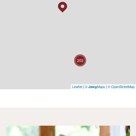
202
Leaflet
|
©
Maps
|
© OpenStreetMap
Jawg