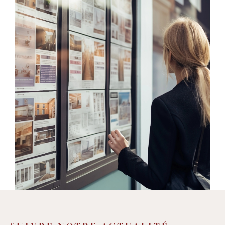
une
sélection de biens de qualité
et variés
: de la villa avec piscine, à la grande
maison de village, de l'immeuble en cœur
de village à l'appartement avec terrasse,
mais aussi des studios, des terrains, des
murs commerciaux, des parkings et des
garages, et beaucoup d'autres
opportunités
d'achat et de location sur
un secteur entre Montpellier et
Lodève
. Nous offrons également des
services
d'estimation
pour vous aider à
déterminer la valeur de votre bien
immobilier avec précision et fiabilité.