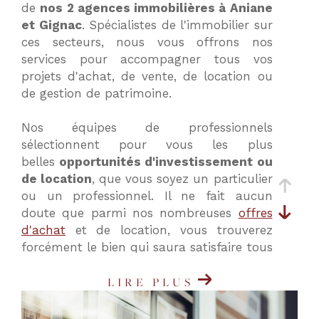
de
nos 2 agences immobilières à Aniane
critères
et Gignac
. Spécialistes de l'immobilier sur
ces secteurs, nous vous offrons nos
services pour accompagner tous vos
projets d'achat, de vente, de location ou
de gestion de patrimoine.
Nos équipes de professionnels
sélectionnent pour vous les plus
belles
opportunités d'investissement ou
de location
, que vous soyez un particulier
ou un professionnel. Il ne fait aucun
doute que parmi nos nombreuses
offres
d'achat
et de location, vous trouverez
forcément le bien qui saura satisfaire tous
vos critères et vos besoins.
LIRE PLUS
Nos agences immobilières à Aniane
(34150) et Gignac (34150) vous proposent