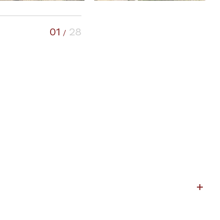
01
28
/