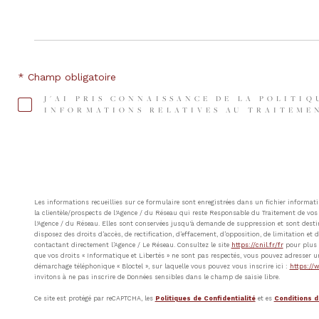
* Champ obligatoire
J'AI PRIS CONNAISSANCE DE LA POLITIQ
INFORMATIONS RELATIVES AU TRAITEMEN
Les informations recueillies sur ce formulaire sont enregistrées dans un fichier inform
la clientèle/prospects de l'Agence / du Réseau qui reste Responsable du Traitement de vos 
l'Agence / du Réseau. Elles sont conservées jusqu'à demande de suppression et sont destin
disposez des droits d’accès, de rectification, d’effacement, d’opposition, de limitation e
contactant directement l’Agence / Le Réseau. Consultez le site
https://cnil.fr/fr
pour plus d
que vos droits « Informatique et Libertés » ne sont pas respectés, vous pouvez adresser u
démarchage téléphonique « Bloctel », sur laquelle vous pouvez vous inscrire ici :
https://w
invitons à ne pas inscrire de Données sensibles dans le champ de saisie libre.
Ce site est protégé par reCAPTCHA, les
Politiques de Confidentialité
et es
Conditions d'