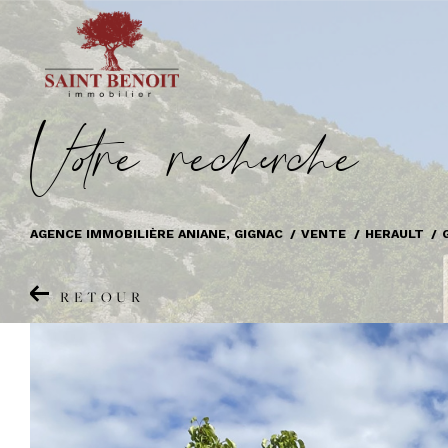
V
o
r
e
r
e
c
e
c
e
AGENCE IMMOBILIÈRE ANIANE, GIGNAC
VENTE
HERAULT
RETOUR