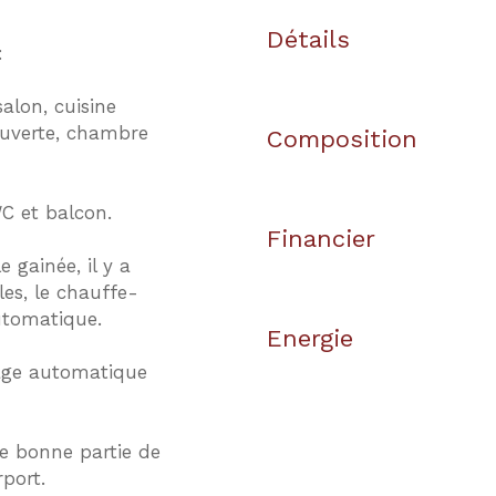
Détails
:
alon, cuisine
uverte, chambre
Composition
WC et balcon.
Financier
 gainée, il y a
es, le chauffe-
automatique.
Energie
sage automatique
ne bonne partie de
rport.