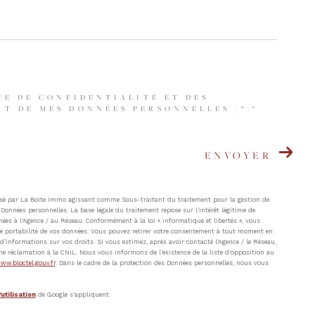
UE DE CONFIDENTIALITÉ ET DES
T DE MES DONNÉES PERSONNELLES (*)*
ENVOYER
atisé par La Boite Immo agissant comme Sous-traitant du traitement pour la gestion de
Données personnelles. La base légale du traitement repose sur l'intérêt légitime de
ées à l'Agence / au Réseau. Conformément à la loi « informatique et libertés », vous
t de portabilité de vos données. Vous pouvez retirer votre consentement à tout moment en
’informations sur vos droits. Si vous estimez, après avoir contacté l'Agence / le Réseau,
ne réclamation à la CNIL. Nous vous informons de l’existence de la liste d'opposition au
ww.bloctel.gouv.fr
. Dans le cadre de la protection des Données personnelles, nous vous
utilisation
de Google s'appliquent.