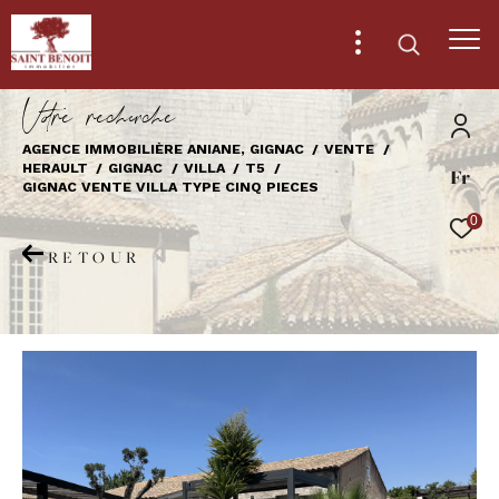
V
o
r
e
r
e
c
e
c
e
AGENCE IMMOBILIÈRE ANIANE, GIGNAC
VENTE
HERAULT
GIGNAC
VILLA
T5
Fr
Effectuer une recherche
GIGNAC VENTE VILLA TYPE CINQ PIECES
et trouver le bien qui correspond à vos
0
critères
RETOUR
Type
d'offre
Vente
Type
de
Type de bien
bien
Ville