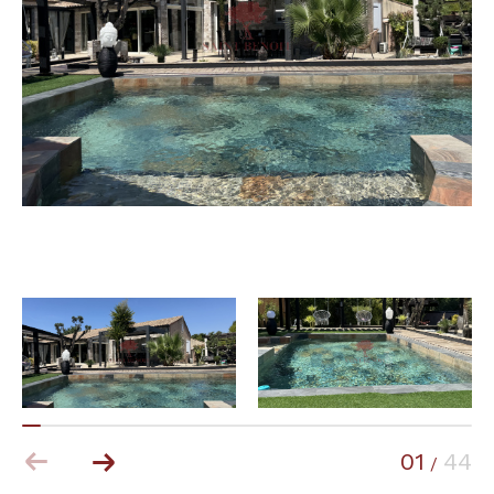
Budget
Budget
Surface
Surface
Pièces
Pièces
Référence
AFFINER LES CRITÈRES
TERRASSE
PARKING
PISCINE
01
44
/
FILTRER PAR