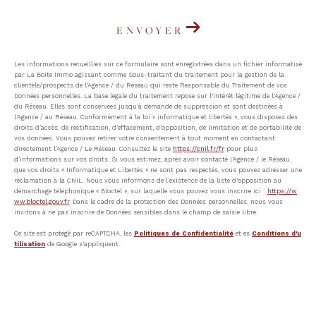
ENVOYER
Les informations recueillies sur ce formulaire sont enregistrées dans un fichier informatisé
par La Boite Immo agissant comme Sous-traitant du traitement pour la gestion de la
clientèle/prospects de l'Agence / du Réseau qui reste Responsable du Traitement de vos
Données personnelles. La base légale du traitement repose sur l'intérêt légitime de l'Agence /
du Réseau. Elles sont conservées jusqu'à demande de suppression et sont destinées à
l'Agence / au Réseau. Conformément à la loi « informatique et libertés », vous disposez des
droits d’accès, de rectification, d’effacement, d’opposition, de limitation et de portabilité de
vos données. Vous pouvez retirer votre consentement à tout moment en contactant
directement l’Agence / Le Réseau. Consultez le site
https://cnil.fr/fr
pour plus
d’informations sur vos droits. Si vous estimez, après avoir contacté l'Agence / le Réseau,
que vos droits « Informatique et Libertés » ne sont pas respectés, vous pouvez adresser une
réclamation à la CNIL. Nous vous informons de l’existence de la liste d'opposition au
démarchage téléphonique « Bloctel », sur laquelle vous pouvez vous inscrire ici :
https://w
ww.bloctel.gouv.fr
. Dans le cadre de la protection des Données personnelles, nous vous
invitons à ne pas inscrire de Données sensibles dans le champ de saisie libre.
Ce site est protégé par reCAPTCHA, les
Politiques de Confidentialité
et es
Conditions d'u
tilisation
de Google s'appliquent.