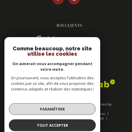
AVIS CLIENTS
Comme beaucoup, notre site
utilise les cookies
On aimerait vous accompagner pendant
votre visite.
ADHÉRENTS
En poursuivant, vous acceptez l'utilisation des
cookies par ce site, afin de vous proposer des
contenus adaptés et réaliser des statistiques !
© 2026 | Tous droits réservés | Traduction powered by
PARAMÉTRER
Google |
Plan du site
Mentions légales
Nos honoraires
Admin
Nos liens
Politique de confidentialité
Politique RGPD
Cookies
TOUT ACCEPTER